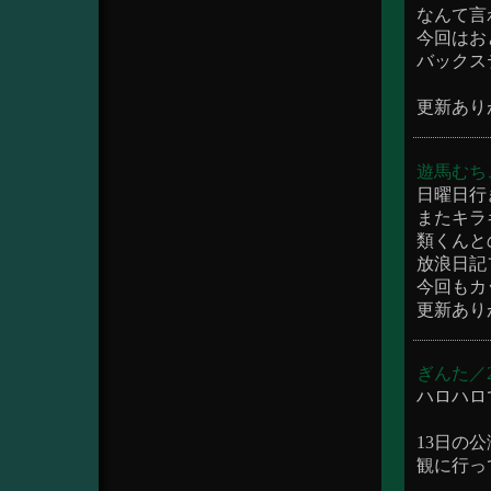
なんて言
今回はお
バックス
更新あり
遊馬むちこ／2
日曜日行
またキラキ
類くんと
放浪日記
今回もカッ
更新ありが
ぎんた／201
ハロハロ
13日の
観に行っ