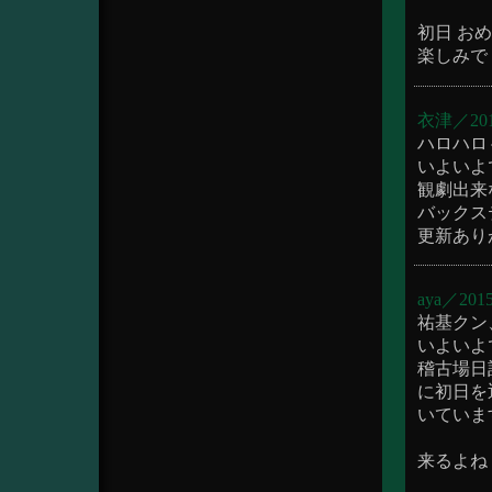
初日 お
楽しみで
衣津／2015/
ハロハロ
いよいよで
観劇出来
バックステ
更新ありが
aya／2015/
祐基クン
いよいよ
稽古場日
に初日を
いています(
来るよね