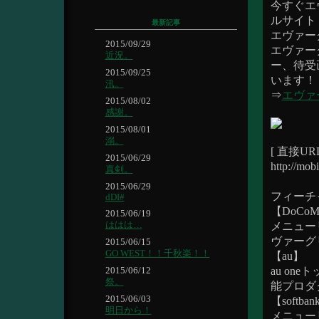
今すぐエ
ルサイト
最新記事
エヴァー
2015/09/29
エヴァー
近況。
ー、待受
2015/09/25
います！
汛。
⇒
エヴァ
2015/08/02
感謝。
2015/08/01
溺。
[ 直接U
2015/06/29
http://mob
真剣。
2015/06/29
フィーチ
dDI#
【DoCo
2015/06/19
ははは…
メニューリ
ヴァーグ
2015/06/15
GO WEST！！千秋楽！！
【au】
au on
2015/06/12
祭。
能プロダ
2015/06/03
【softba
明日から！
メニュー