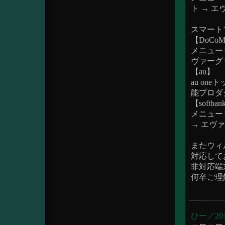
ト → 
スマート
【DoCo
メニューリ
ヴァーグ
【au】
au on
能プロダ
【softba
メニュー
→ エヴ
またウィル
対応して
非対応端
何卒ご理
ひー／2015/