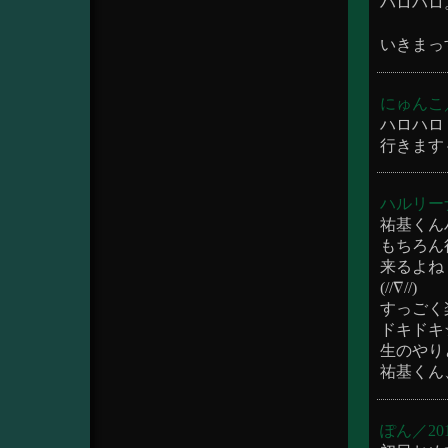
ハロハロ
いきまっ
にゅんこ／20
ハロハロ
行きます
ハルリーナ／2
祐基くん
もちろん
来るよね
(//∇//)
すっごく
ドキドキ
生のやり
祐基くん
ぽん／2015/