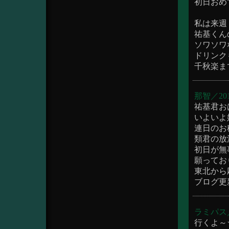
初日おめで
私は来週
祐基くん
ソワソワ
ドリンク
千秋楽ま
那智／2015/
祐基君おは
いよいよ
連日のお稽
類君の放浪
初日が無
願っておりま
東北から応
ブログ更
ラミパス／20
行くよ～