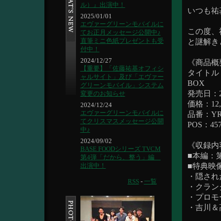
ル）』出演中！
いつも祐
2025/01/01
エヴァーグリーンモバイルに
この度、
てお正月メッセージ公開中♪
直筆ミニ色紙プレゼントも受
と謎解き
付中！
2024/12/27
《商品概
【重要】「佐藤祐基オフィシ
タイトル
ャルサイト」及び「エヴァー
BOX
グリーンモバイル」システム
発売日：
変更のお知らせ
価格：12
2024/12/24
エヴァーグリーンモバイルに
品番：YRB
てクリスマスメッセージ公開
POS：4571
中♪
2024/09/02
《収録内
BASE FOODシリーズ TVCM
■本編：第
第4弾「だから、整う」編
■特典映
出演中！
・隠され
RSS
-
一覧
・クラン
・プロモ
・吉川＆