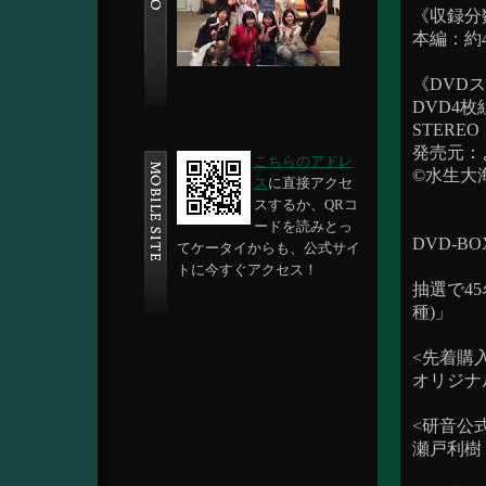
《収録分
本編：約
《DVD
DVD4
STEREO
発売元：
こちらのアドレ
©水生大海
ス
に直接アクセ
スするか、QRコ
ードを読みとっ
DVD-
てケータイからも、公式サイ
トに今すぐアクセス！
抽選で4
種)」
<先着購
オリジナ
<研音公式
瀬戸利樹