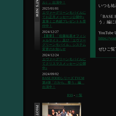
ル）』出演中！
いつも祐
2025/01/01
エヴァーグリーンモバイルに
「BASE
てお正月メッセージ公開中♪
直筆ミニ色紙プレゼントも受
う」編に
付中！
2024/12/27
YouTube
【重要】「佐藤祐基オフィシ
https://y
ャルサイト」及び「エヴァー
グリーンモバイル」システム
ぜひご覧
変更のお知らせ
2024/12/24
エヴァーグリーンモバイルに
てクリスマスメッセージ公開
中♪
2024/09/02
BASE FOODシリーズ TVCM
第4弾「だから、整う」編
出演中！
RSS
-
一覧